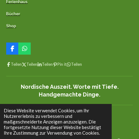
Ferienhaus
Bücher
Shop
F
W
a
h
c
a
Teilen
Teilen
Teilen
Pin it
Teilen
e
t
b
s
o
A
o
p
Nordische Auszeit. Worte mit Tiefe.
k
p
Handgemachte Dinge.
Diese Website verwendet Cookies, um Ihr
© 2022 - 2026 aedelgroen.com
Nutzererlebnis zu verbessern und
maßgeschneiderte Anzeigen anzuzeigen. Die
fortgesetzte Nutzung dieser Website bestätigt
Ihre Zustimmung zur Verwendung von Cookies.