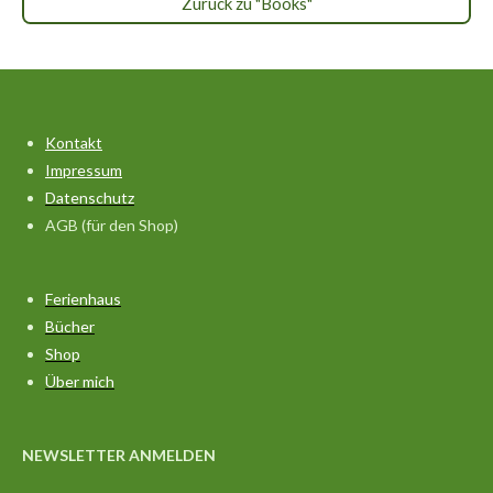
Zurück zu "Books"
k
a
p
m
Kontakt
Impressum
Datenschutz
AGB (für den Shop)
Ferienhaus
Bücher
Shop
Über mich
NEWSLETTER ANMELDEN