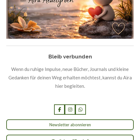
Bleib verbunden
Wenn du ruhige Impulse, neue Bücher, Journals und kleine
Gedanken für deinen Weg erhalten möchtest, kannst du Aira
hier begleiten.
F
I
W
a
n
h
c
s
a
Newsletter abonnieren
e
t
t
b
a
s
o
g
A
o
r
p