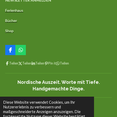
NEWSLETTER ANMELDEN
Ferienhaus
Bücher
Shop
F
W
a
h
c
a
Teilen
Teilen
Teilen
Pin it
Teilen
e
t
b
s
o
A
o
p
Nordische Auszeit. Worte mit Tiefe.
k
p
Handgemachte Dinge.
Diese Website verwendet Cookies, um Ihr
© 2022 - 2026 aedelgroen.com
Nutzererlebnis zu verbessern und
maßgeschneiderte Anzeigen anzuzeigen. Die
fortgesetzte Nutzung dieser Website bestätigt