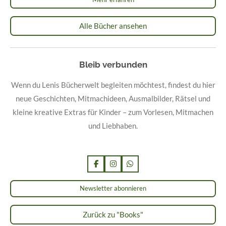
Alle Bücher ansehen
Bleib verbunden
Wenn du Lenis Bücherwelt begleiten möchtest, findest du hier
neue Geschichten, Mitmachideen, Ausmalbilder, Rätsel und
kleine kreative Extras für Kinder – zum Vorlesen, Mitmachen
und Liebhaben.
F
I
W
a
n
h
c
s
a
Newsletter abonnieren
e
t
t
b
a
s
o
g
A
o
r
p
Zurück zu "Books"
k
a
p