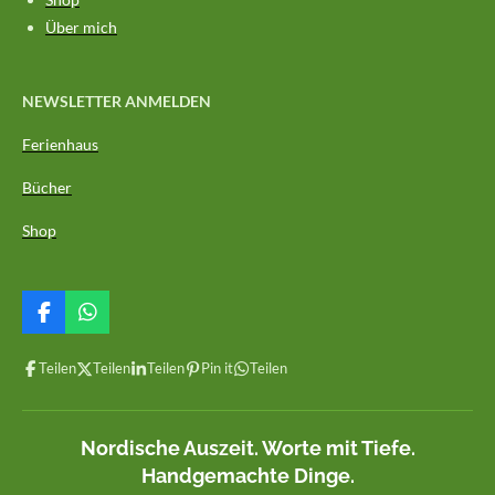
Über mich
NEWSLETTER ANMELDEN
Ferienhaus
Bücher
Shop
F
W
a
h
c
a
Teilen
Teilen
Teilen
Pin it
Teilen
e
t
b
s
o
A
o
p
Nordische Auszeit. Worte mit Tiefe.
k
p
Handgemachte Dinge.